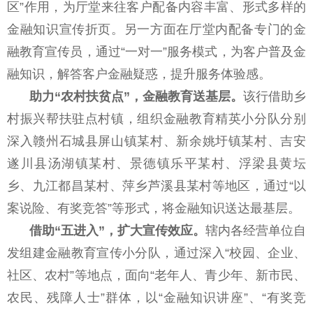
区”作用，为厅堂来往客户配备内容丰富、形式多样的
金融知识宣传折页。另一方面在厅堂内配备专门的金
融教育宣传员，通过“一对一”服务模式，为客户普及金
融知识，解答客户金融疑惑，提升服务体验感。
助力“农村扶贫点”，金融教育送基层。
该行借助乡
村振兴帮扶驻点村镇，组织金融教育精英小分队分别
深入赣州石城县屏山镇某村、新余姚圩镇某村、吉安
遂川县汤湖镇某村、景德镇乐平某村、浮梁县黄坛
乡、九江都昌某村、萍乡芦溪县某村等地区，通过“以
案说险、有奖竞答”等形式，将金融知识送达最基层。
借助“五进入”，扩大宣传效应。
辖内各经营单位自
发组建金融教育宣传小分队，通过深入“校园、企业、
社区、农村”等地点，面向“老年人、青少年、新市民、
农民、残障人士”群体，以“金融知识讲座”、“有奖竞