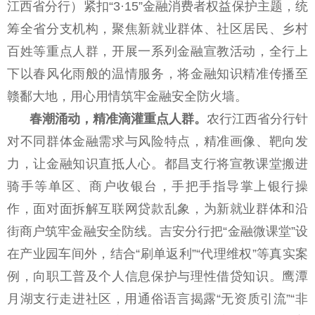
江西省分行）紧扣“3·15”金融消费者权益保护主题，统
筹全省分支机构，聚焦新就业群体、社区居民、乡村
百姓等重点人群，开展一系列金融宣教活动，全行上
下以春风化雨般的温情服务，将金融知识精准传播至
赣鄱大地，用心用情筑牢金融安全防火墙。
春潮涌动，精准滴灌重点人群。
农行江西省分行针
对不同群体金融需求与风险特点，精准画像、靶向发
力，让金融知识直抵人心。都昌支行将宣教课堂搬进
骑手等单区、商户收银台，手把手指导掌上银行操
作，面对面拆解互联网贷款乱象，为新就业群体和沿
街商户筑牢金融安全防线。吉安分行把“金融微课堂”设
在产业园车间外，结合“刷单返利”“代理维权”等真实案
例，向职工普及个人信息保护与理性借贷知识。鹰潭
月湖支行走进社区，用通俗语言揭露“无资质引流”“非