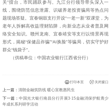
关”擂台，市民踊跃参与。九江分行领导带头深入一
线，围绕防范信息泄露、识破养老投资骗局等热点问
题现场答疑。宜春铜鼓支行开设“一老一新”双课堂，为
老年人拆解高收益理财陷阱，向新业态从业者普及网
络安全知识。赣州龙南、宜春靖安等支行以情景再现
形式，揭秘“保健品诈骗”“AI换脸”等骗局，切实守护好
群众“钱袋子”。
（供稿单位：中国农业银行江西省分行）
打印本页
关闭窗口
上一篇：
清朗金融筑防线 暖心宣教惠民生
下一篇：
中国光大银行南昌分行开展3·15金融消保护航青少
年成长系列研学活动