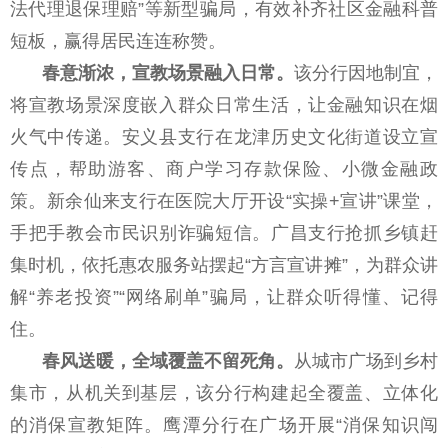
法代理退保理赔”等新型骗局，有效补齐社区金融科普
短板，赢得居民连连称赞。
春意渐浓，宣教场景融入日常。
该分行因地制宜，
将宣教场景深度嵌入群众日常生活，让金融知识在烟
火气中传递。安义县支行在龙津历史文化街道设立宣
传点，帮助游客、商户学习存款保险、小微金融政
策。新余仙来支行在医院大厅开设“实操+宣讲”课堂，
手把手教会市民识别诈骗短信。广昌支行抢抓乡镇赶
集时机，依托惠农服务站摆起“方言宣讲摊”，为群众讲
解“养老投资”“网络刷单”骗局，让群众听得懂、记得
住。
春风送暖，全域覆盖不留死角。
从城市广场到乡村
集市，从机关到基层，该分行构建起全覆盖、立体化
的消保宣教矩阵。鹰潭分行在广场开展“消保知识闯